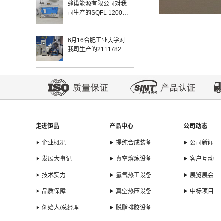
蜂巢能源有限公司对我
司生产的SQFL-1200-
444气氛炉于2022年3
月17日验收完毕
6月16合肥工业大学对
我司生产的2111782 真
空感应炉安装验收完毕
走进钜晶
产品中心
公司动态
企业概况
提纯合成装备
公司新闻
发展大事记
真空熔炼设备
客户互动
技术实力
氢气热工设备
展览展会
品质保障
真空热压设备
中标项目
创始人/总经理
脱脂排胶设备