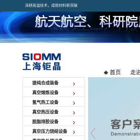
深耕高温技术，成就材料新突破
首页
走
提纯合成装备
真空熔炼设备
氢气热工设备
真空热压设备
脱脂排胶设备
真空压力烧结设备