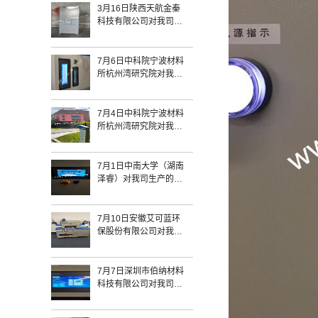
3月16日陕西天航金秦
科技有限公司对我司生
产的1800℃-433触摸屏
箱式炉和一台1200℃气
氛炉验收完毕
7月6日中科院宁波材料
所杭州湾研究院对我司
生产的SQFL-1700
433/SQFL-1400 322常
规炉验收完毕
7月4日中科院宁波材料
所杭州湾研究院对我司
生产的SQFL-1400-433
常规炉验收完毕
7月1日中南大学（湖南
泽睿）对我司生产的
2203818/SKGL-
1200D+加长氢气管式
炉验收完毕
7月10日安徽艾可蓝环
保股份有限公司对我司
生产的2203827氢气管
式炉SKGL-1200H验收
完毕
7月7日深圳市伯纳材料
科技有限公司对我司生
产的精密气氛炉+SQFL-
1200验收完毕