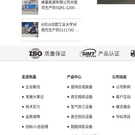
蜂巢能源有限公司对我
司生产的SQFL-1200-
444气氛炉于2022年3
月17日验收完毕
6月16合肥工业大学对
我司生产的2111782 真
空感应炉安装验收完毕
走进钜晶
产品中心
公司动态
企业概况
提纯合成装备
公司新闻
发展大事记
真空熔炼设备
客户互动
技术实力
氢气热工设备
展览展会
品质保障
真空热压设备
中标项目
创始人/总经理
脱脂排胶设备