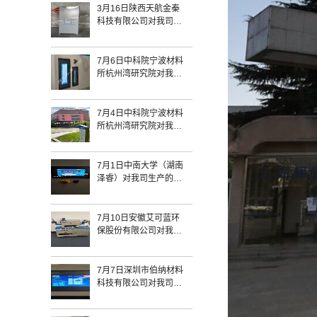
3月16日陕西天航金秦
科技有限公司对我司生
产的1800℃-433触摸屏
箱式炉和一台1200℃气
氛炉验收完毕
7月6日中科院宁波材料
所杭州湾研究院对我司
生产的SQFL-1700
433/SQFL-1400 322常
规炉验收完毕
7月4日中科院宁波材料
所杭州湾研究院对我司
生产的SQFL-1400-433
常规炉验收完毕
7月1日中南大学（湖南
泽睿）对我司生产的
2203818/SKGL-
1200D+加长氢气管式
炉验收完毕
7月10日安徽艾可蓝环
保股份有限公司对我司
生产的2203827氢气管
式炉SKGL-1200H验收
完毕
7月7日深圳市伯纳材料
科技有限公司对我司生
产的精密气氛炉+SQFL-
1200验收完毕