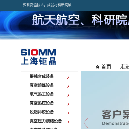
深耕高温技术，成就材料新突破
首页
走
提纯合成装备
真空熔炼设备
氢气热工设备
真空热压设备
脱脂排胶设备
真空压力烧结设备