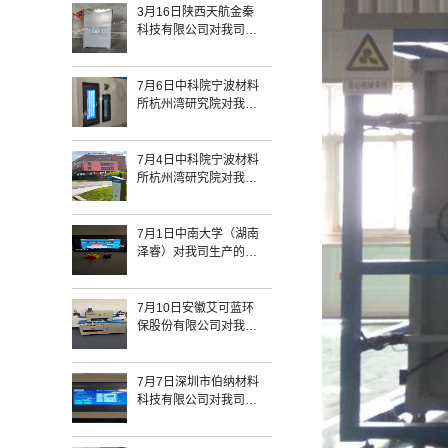
3月16日陕西天航金秦
科技有限公司对我司生
产的1800℃-433触摸屏
箱式炉和一台1200℃气
氛炉验收完毕
7月6日中科院宁波材料
所杭州湾研究院对我司
生产的SQFL-1700
433/SQFL-1400 322常
规炉验收完毕
7月4日中科院宁波材料
所杭州湾研究院对我司
生产的SQFL-1400-433
常规炉验收完毕
7月1日中南大学（湖南
泽睿）对我司生产的
2203818/SKGL-
1200D+加长氢气管式
炉验收完毕
7月10日安徽艾可蓝环
保股份有限公司对我司
生产的2203827氢气管
式炉SKGL-1200H验收
完毕
7月7日深圳市伯纳材料
科技有限公司对我司生
产的精密气氛炉+SQFL-
1200验收完毕