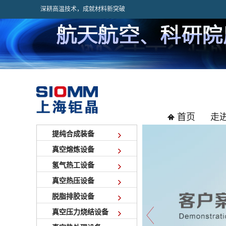
深耕高温技术，成就材料新突破
首页
走
提纯合成装备
真空熔炼设备
氢气热工设备
真空热压设备
脱脂排胶设备
真空压力烧结设备