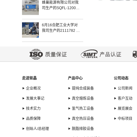
蜂巢能源有限公司对我
司生产的SQFL-1200-
444气氛炉于2022年3
月17日验收完毕
6月16合肥工业大学对
我司生产的2111782 真
空感应炉安装验收完毕
走进钜晶
产品中心
公司动态
企业概况
提纯合成装备
公司新闻
发展大事记
真空熔炼设备
客户互动
技术实力
氢气热工设备
展览展会
品质保障
真空热压设备
中标项目
创始人/总经理
脱脂排胶设备